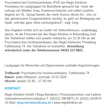
Psychiatrischen Institutsambulanz (PIA) am Regio Klinikum
Pinneberg mit Laufgruppen für Betroffene gemacht hat. Unter der
Leitung von Wiebke Jung, Krankenschwester und selbst Läuferin,
beginnt am 15. Januar bereits der vierte Kursus dieser Art. „Uns ist
das gemeinsame Gruppenerlebnis wichtig, es geht um Bewegung und
Spaß, und das ganz ohne Leistungsdruck“, sagt Jung.
Das Angebot richtet sich an Läufer mit Vorkenntnissen, unabhängig
davon, ob die Personen bei den Regio Kliniken in Behandlung sind.
Die Teilnehmer treffen sich jeweils mittwochs um 15:30 Uhr an der
Psychiatrischen Institutsambulanz des Regio Klinikums Pinneberg,
Fahltskamp 74. Die Teilnahme ist kostenfrei.
Anmeldung
erforderlich unter der Telefonnummer 04101 217-9821.
Laufgruppe für Menschen mit Depressionen und/oder Angststörungen
Treffpunkt
: Psychiatrische Institutsambulanz, Fahltskamp 74
Datum
: jeden Mittwoch, erstmals 15.01.2020
Uhrzeit
: jeweils 15:30 – 17:30 Uhr
KONTAKT
Regio Kliniken GmbH | Birga Berndsen | Pressesprecherin und Leiterin
Unternehmenskommunikation T. (04121) 798-9875 | H. (0162) 2410570
| E-Mail:
birga.berndsen
@
sana.de
| www.regiokliniken.de